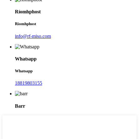
Ríomhphost
Ríomhphost
info@rf-miso.com
Whatsapp
Whatsapp
18819803155
Barr