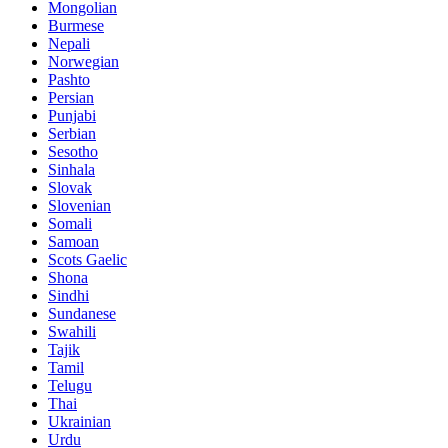
Mongolian
Burmese
Nepali
Norwegian
Pashto
Persian
Punjabi
Serbian
Sesotho
Sinhala
Slovak
Slovenian
Somali
Samoan
Scots Gaelic
Shona
Sindhi
Sundanese
Swahili
Tajik
Tamil
Telugu
Thai
Ukrainian
Urdu