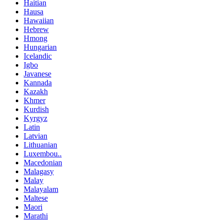
Haitian
Hausa
Hawaiian
Hebrew
Hmong
Hungarian
Icelandic
Igbo
Javanese
Kannada
Kazakh
Khmer
Kurdish
Kyrgyz
Latin
Latvian
Lithuanian
Luxembou..
Macedonian
Malagasy
Malay
Malayalam
Maltese
Maori
Marathi