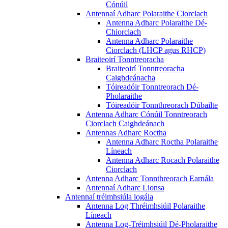
Cónúil
Antennaí Adharc Polaraithe Ciorclach
Antenna Adharc Polaraithe Dé-
Chiorclach
Antenna Adharc Polaraithe
Ciorclach (LHCP agus RHCP)
Braiteoirí Tonntreoracha
Braiteoirí Tonntreoracha
Caighdeánacha
Tóireadóir Tonntreorach Dé-
Pholaraithe
Tóireadóir Tonnthreorach Dúbailte
Antenna Adharc Cónúil Tonntreorach
Ciorclach Caighdeánach
Antennas Adharc Roctha
Antenna Adharc Roctha Polaraithe
Líneach
Antenna Adharc Rocach Polaraithe
Ciorclach
Antenna Adharc Tonnthreorach Earnála
Antennaí Adharc Lionsa
Antennaí tréimhsiúla logála
Antenna Log Thréimhsiúil Polaraithe
Líneach
Antenna Log-Tréimhsiúil Dé-Pholaraithe