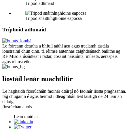
Tripod adhmaid
Tripod snáithínghloine eapocsa
Tríphoid adhmaid
Le foireann deartha a bhfuil taithí acu agus trealamh tástála
ionstraimí chun cinn, tá réimse antennas caighdeánach bailithe ag
RF Miso a úsáidtear i radar, cosaint náisiúnta, míleata, aeraspáis
agus réimsí eile.
liostáil lenár nuachtlitir
Le haghaidh fiosrúcháin faoinár dtáirgí nó faoinár liosta praghsanna,
fág chugainn é agus beimid i dteagmháil leat laistigh de 24 uair an
chloig.
fiosrúchán anois
Lean muid ar