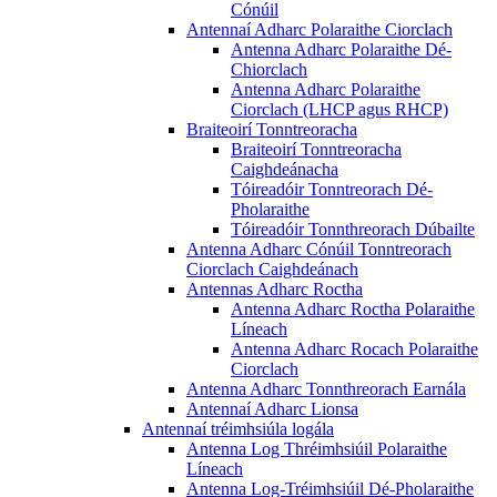
Cónúil
Antennaí Adharc Polaraithe Ciorclach
Antenna Adharc Polaraithe Dé-
Chiorclach
Antenna Adharc Polaraithe
Ciorclach (LHCP agus RHCP)
Braiteoirí Tonntreoracha
Braiteoirí Tonntreoracha
Caighdeánacha
Tóireadóir Tonntreorach Dé-
Pholaraithe
Tóireadóir Tonnthreorach Dúbailte
Antenna Adharc Cónúil Tonntreorach
Ciorclach Caighdeánach
Antennas Adharc Roctha
Antenna Adharc Roctha Polaraithe
Líneach
Antenna Adharc Rocach Polaraithe
Ciorclach
Antenna Adharc Tonnthreorach Earnála
Antennaí Adharc Lionsa
Antennaí tréimhsiúla logála
Antenna Log Thréimhsiúil Polaraithe
Líneach
Antenna Log-Tréimhsiúil Dé-Pholaraithe