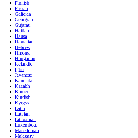
Finnish
Frisian
Galician
Georgian
Gujarati
Haitian
Hausa
Hawaiian
Hebrew
Hmong
Hungarian
Icelandic
Igbo
Javanese
Kannada
Kazakh
Khmer
Kurdish
Kyrgyz
Latin
Latvian
Lithuanian
Luxembou..
Macedonian
Malagasy