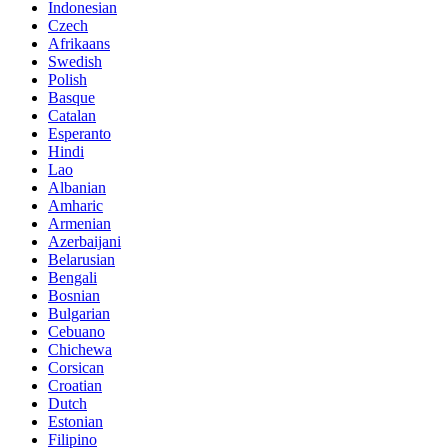
Indonesian
Czech
Afrikaans
Swedish
Polish
Basque
Catalan
Esperanto
Hindi
Lao
Albanian
Amharic
Armenian
Azerbaijani
Belarusian
Bengali
Bosnian
Bulgarian
Cebuano
Chichewa
Corsican
Croatian
Dutch
Estonian
Filipino