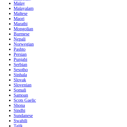
Malay
Malayalam
Maltese
Maori
Marathi
Mongolian
Burmese
Nepali
Norwegian
Pashto
Persian
Punjabi
Serbian
Sesotho
Sinhala
Slovak
Slovenian
Somali
Samoan
Scots Gaelic
Shona
Sindhi
Sundanese
Swahili
Tajik