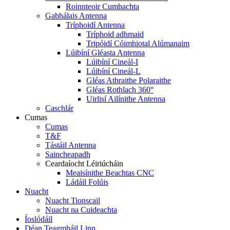
Roinnteoir Cumhachta
Gabhálais Antenna
Tríphoidí Antenna
Tríphoid adhmaid
Tripóidí Cóimhiotal Alúmanaim
Lúibíní Gléasta Antenna
Lúibíní Cineál-I
Lúibíní Cineál-L
Gléas Athraithe Polaraithe
Gléas Rothlach 360°
Uirlisí Ailínithe Antenna
Caschlár
Cumas
Cumas
T&F
Tástáil Antenna
Saincheapadh
Ceardaíocht Léiriúcháin
Meaisínithe Beachtas CNC
Ládáil Folúis
Nuacht
Nuacht Tionscail
Nuacht na Cuideachta
Íoslódáil
Déan Teagmháil Linn