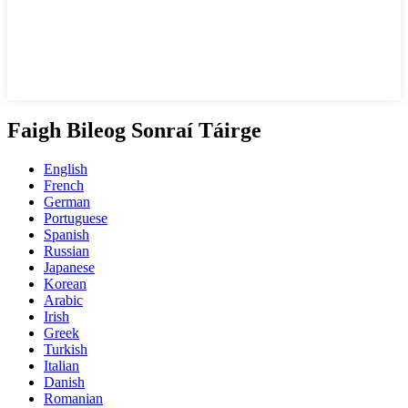
Faigh Bileog Sonraí Táirge
English
French
German
Portuguese
Spanish
Russian
Japanese
Korean
Arabic
Irish
Greek
Turkish
Italian
Danish
Romanian