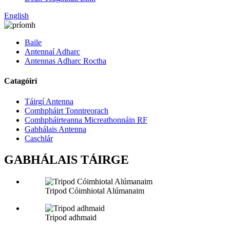
English
Baile
Antennaí Adharc
Antennas Adharc Roctha
Catagóirí
Táirgí Antenna
Comhpháirt Tonntreorach
Comhpháirteanna Micreathonnáin RF
Gabhálais Antenna
Caschlár
GABHÁLAIS TÁIRGE
Tripod Cóimhiotal Alúmanaim
Tripod adhmaid