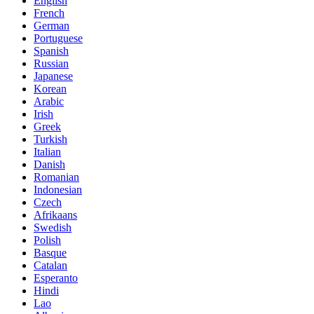
English
French
German
Portuguese
Spanish
Russian
Japanese
Korean
Arabic
Irish
Greek
Turkish
Italian
Danish
Romanian
Indonesian
Czech
Afrikaans
Swedish
Polish
Basque
Catalan
Esperanto
Hindi
Lao