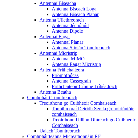
Antennaí Bíseacha
Antenna Bíseach Loga
Antenna Bíseach Planar
Antenna Uilethreorach
Antenna déchónúil
Antenna Dipole
Antennaí Eagar
Antennaí Planar
Antenna Sliotán Tonntreorach
Antennaí Micristrip
Antennaí MIMO
Antenna Eagar Micristrip
Antenna Frithchaiteora
Príomhfhócas
Antenna Cassegrain
Frithchaiteoir Cúinne Tríhéadrach
Antenna Beatha
Comhpháirt Tonntreorach
Treoirthonn go Cuibheoir Comhaiseach
Tonnthreoraí Deiridh Seolta go hoiriúntóir
comhaiseach
Treoirthonn Uillinn Dhíreach go Cuibheoir
Comhaiseach
Ualach Tonntreorach
Comhpháirteanna Micreathonnáin RF