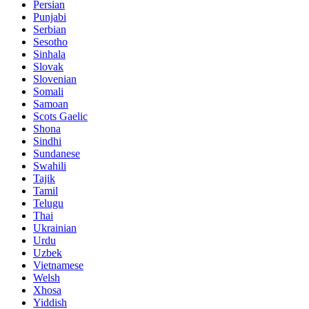
Persian
Punjabi
Serbian
Sesotho
Sinhala
Slovak
Slovenian
Somali
Samoan
Scots Gaelic
Shona
Sindhi
Sundanese
Swahili
Tajik
Tamil
Telugu
Thai
Ukrainian
Urdu
Uzbek
Vietnamese
Welsh
Xhosa
Yiddish