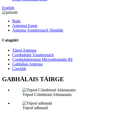
English
Baile
Antennaí Eagar
Antenna Tonntreorach Sliotáilte
Catagóirí
Táirgí Antenna
Comhpháirt Tonntreorach
Comhpháirteanna Micreathonnáin RF
Gabhálais Antenna
Caschlár
GABHÁLAIS TÁIRGE
Tripod Cóimhiotal Alúmanaim
Tripod adhmaid