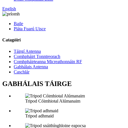
English
Baile
Pláta Fuarú Uisce
Catagóirí
Táirgí Antenna
Comhpháirt Tonntreorach
Comhpháirteanna Micreathonnáin RF
Gabhálais Antenna
Caschlár
GABHÁLAIS TÁIRGE
Tripod Cóimhiotal Alúmanaim
Tripod adhmaid