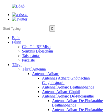
Baile
Fúinn
Cén fáth RF Miso
Seirbhís Díolacháin
Taispeántas
Pacáiste
Táirgí
Táirgí Antenna
Antennaí Adharc
Antennas Adharc Gnóthachan
Caighdeánach
Antennaí Adharc Leathanbhanda
Antenna Adharc Cónúil
Antennaí Adharc Dé-Pholaraithe
Antenna Adharc Dé-Pholaraithe
Leathanbhanda
Antenna Adharc Dé-Pholaraithe