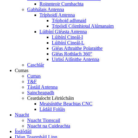
Roinnteoir Cumhachta
Gabhálais Antenna
Tríphoidí Antenna
Tríphoid adhmaid
Tripóidí Cóimhiotal Alúmanaim
Lúibíní Gléasta Antenna
Lúibíní Cineál-I
Lúibíní Cineál-L
Gléas Athraithe Polaraithe
Gléas Rothlach 360°
Uirlisí Ailínithe Antenna
Caschlár
Cumas
Cumas
T&F
Tástáil Antenna
Saincheapadh
Ceardaíocht Léiriúcháin
Meaisínithe Beachtas CNC
Ládáil Folúis
Nuacht
Nuacht Tionscail
Nuacht na Cuideachta
Íoslódáil
Déan Teagmháil Linn