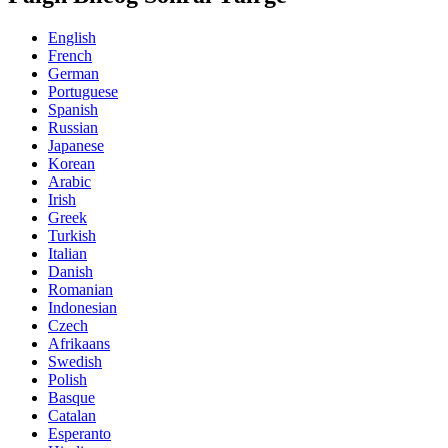
English
French
German
Portuguese
Spanish
Russian
Japanese
Korean
Arabic
Irish
Greek
Turkish
Italian
Danish
Romanian
Indonesian
Czech
Afrikaans
Swedish
Polish
Basque
Catalan
Esperanto