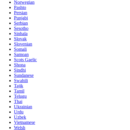
Norwegian
Pashto
Persian
Punjabi
Serbian
Sesotho
Sinhala
Slovak
Slovenian
Somali
Samoan
Scots Gaelic
Shona
Sindhi
Sundanese
Swahili
Tajik
Tamil
Telugu
Thai
Ukrainian
Urdu
Uzbek
Vietnamese
Welsh