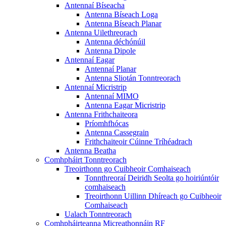
Antennaí Bíseacha
Antenna Bíseach Loga
Antenna Bíseach Planar
Antenna Uilethreorach
Antenna déchónúil
Antenna Dipole
Antennaí Eagar
Antennaí Planar
Antenna Sliotán Tonntreorach
Antennaí Micristrip
Antennaí MIMO
Antenna Eagar Micristrip
Antenna Frithchaiteora
Príomhfhócas
Antenna Cassegrain
Frithchaiteoir Cúinne Tríhéadrach
Antenna Beatha
Comhpháirt Tonntreorach
Treoirthonn go Cuibheoir Comhaiseach
Tonnthreoraí Deiridh Seolta go hoiriúntóir
comhaiseach
Treoirthonn Uillinn Dhíreach go Cuibheoir
Comhaiseach
Ualach Tonntreorach
Comhpháirteanna Micreathonnáin RF